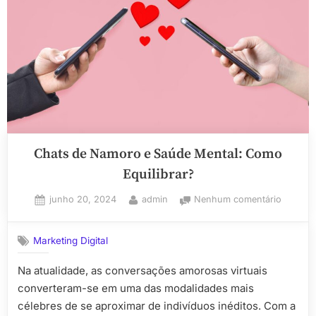
de
jogos
esportivos”
Chats de Namoro e Saúde Mental: Como
Equilibrar?
Posted
By
em
junho 20, 2024
admin
Nenhum comentário
on
Chats
de
Marketing Digital
Namoro
e
Na atualidade, as conversações amorosas virtuais
Saúde
converteram-se em uma das modalidades mais
Mental:
Como
célebres de se aproximar de indivíduos inéditos. Com a