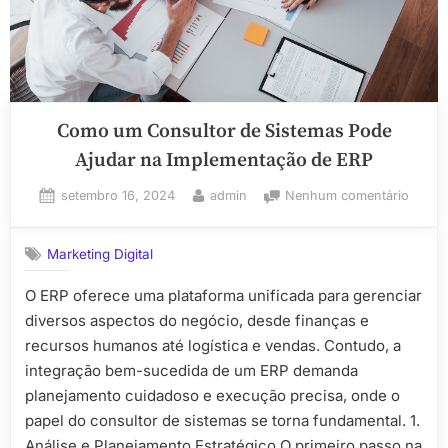
Como um Consultor de Sistemas Pode
Ajudar na Implementação de ERP
Posted
By
em
setembro 16, 2024
admin
Nenhum comentário
on
Como
um
Marketing Digital
Consul
de
O ERP oferece uma plataforma unificada para gerenciar
Siste
diversos aspectos do negócio, desde finanças e
Pode
Ajudar
recursos humanos até logística e vendas. Contudo, a
na
integração bem-sucedida de um ERP demanda
Imple
planejamento cuidadoso e execução precisa, onde o
de
papel do consultor de sistemas se torna fundamental. 1.
ERP
Análise e Planejamento Estratégico O primeiro passo na