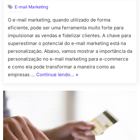
Importân
E-mail Marketing
da
Persona
O e-mail marketing, quando utilizado de forma
no
eficiente, pode ser uma ferramenta muito forte para
E-
mail
impulsionar as vendas e fidelizar clientes. A chave para
Marketi
superestimar o potencial do e-mail marketing está na
para
personalização. Abaixo, vamos mostrar a importância da
E-
personalização no e-mail marketing para e-commerce
commer
e como ela pode transformar a maneira como as
“A
empresas …
Continue lendo…
»
Importância
da
Personalização
no
E-
mail
Marketing
para