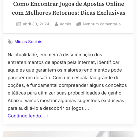
Como Encontrar Jogos de Apostas Online
com Melhores Retornos: Dicas Exclusivas
Posted
By
em
abril 30, 2024
admin
Nenhum comentário
on
Como
Encontra
Mídias Sociais
Jogos
de
Na atualidade, em meio à disseminação dos
Apostas
entretenimentos de aposta pela internet, identificar
Online
com
aqueles que garantem os maiores rendimentos pode
Melhore
parecer um desafio. Com uma escala tão grande de
Retornos
opções, é fundamental compreender alguns conceitos
Dicas
e táticas para otimizar suas probabilidades de ganho.
Exclusiv
Abaixo, vamos mostrar algumas sugestões exclusivas
para auxiliá-lo a descobrir os jogos …
“Como
Continue lendo…
»
Encontrar
Jogos