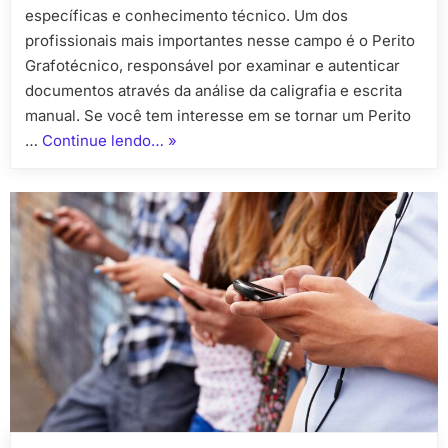
é
específicas e conhecimento técnico. Um dos
e
profissionais mais importantes nesse campo é o Perito
como
Grafotécnico, responsável por examinar e autenticar
consegui
documentos através da análise da caligrafia e escrita
manual. Se você tem interesse em se tornar um Perito
“Perito
…
Continue lendo…
»
grafotécnico
curso
gratuito:
o
que
é
e
como
conseguir?”