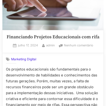
E-
commerce”
Financiando Projetos Educacionais com rifa
Posted
By
em
julho 17, 2024
admin
Nenhum comentário
on
Financia
Projetos
Marketing Digital
Educacio
com
Os projetos educacionais são fundamentais para o
rifa
desenvolvimento de habilidades e conhecimentos das
futuras gerações. Porém, muitas vezes, a falta de
recursos financeiros pode ser um grande obstáculo
para a implementação dessas iniciativas. Uma solução
criativa e eficiente para contornar essa dificuldade é o
financiamento por meio de rifas. Essa perspectiva não