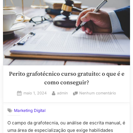
Digitais
Estão
Transformando
o
Gaming”
Perito grafotécnico curso gratuito: o que é e
como conseguir?
Posted
By
em
maio 1, 2024
admin
Nenhum comentário
on
Perito
grafotécn
Marketing Digital
curso
gratuito:
O campo da grafotecnia, ou análise de escrita manual, é
o
uma área de especialização que exige habilidades
que