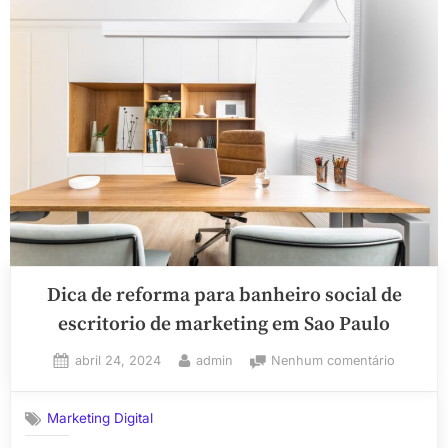
de
Apostas
Online
com
Melhores
Retornos:
Dicas
Exclusivas”
Dica de reforma para banheiro social de
escritorio de marketing em Sao Paulo
Posted
By
em
abril 24, 2024
admin
Nenhum comentário
on
Dica
de
Marketing Digital
reforma
para