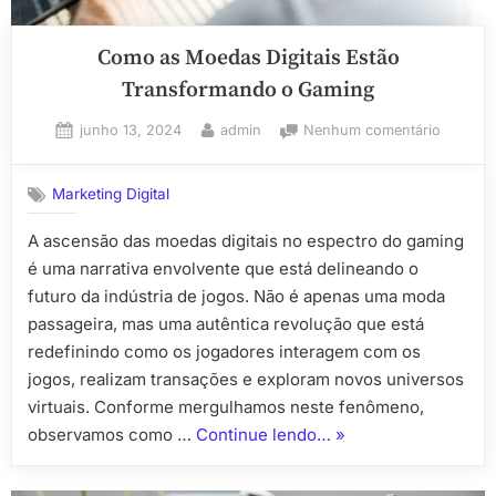
Como as Moedas Digitais Estão
Transformando o Gaming
Posted
By
em
junho 13, 2024
admin
Nenhum comentário
on
Como
as
Marketing Digital
Moedas
Digitais
A ascensão das moedas digitais no espectro do gaming
Estão
é uma narrativa envolvente que está delineando o
Transfo
o
futuro da indústria de jogos. Não é apenas uma moda
Gaming
passageira, mas uma autêntica revolução que está
redefinindo como os jogadores interagem com os
jogos, realizam transações e exploram novos universos
virtuais. Conforme mergulhamos neste fenômeno,
“Como
observamos como …
Continue lendo…
»
as
Moedas