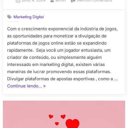
julho 4, 2024
admin
Nenhum comentário
on
Como
fazer
Marketing Digital
marketin
digital
Com o crescimento exponencial da indústria de jogos,
para
as oportunidades para monetizar a divulgação de
empresa
de
plataformas de jogos online estão se expandindo
jogos
rapidamente. Seja você um jogador entusiasta, um
esportiv
criador de conteúdo, ou simplesmente alguém
interessado em marketing digital, existem várias
maneiras de lucrar promovendo essas plataformas.
Divulgar plataformas de apostas esportivas , como a …
“Como
Continue lendo…
»
fazer
marketing
digital
para
empresas