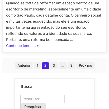
Quando se trata de reformar um espaço dentro de um
banheiro
escritório de marketing, especialmente em uma cidade
social
de
como São Paulo, cada detalhe conta. O banheiro social
escritori
é muitas vezes esquecido, mas ele é um espaço
de
importante na apresentação do seu escritório,
marketin
refletindo os valores e a identidade da sua marca.
em
Portanto, uma reforma bem pensada …
Sao
Paulo
“Dica
Continue lendo…
»
de
reforma
Paginação
para
Anterior
1
2
3
…
9
Próximo
banheiro
de
social
posts
de
Busca
escritorio
de
Pesquisar
marketing
por:
em