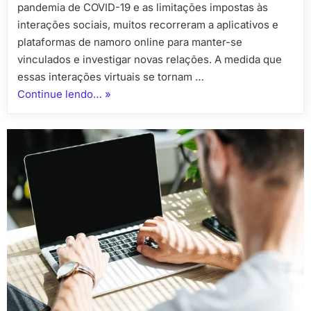
Equilibr
pandemia de COVID-19 e as limitações impostas às
interações sociais, muitos recorreram a aplicativos e
plataformas de namoro online para manter-se
vinculados e investigar novas relações. A medida que
essas interações virtuais se tornam …
“Chats
Continue lendo…
»
de
Namoro
e
Saúde
Mental:
Como
Equilibrar?”