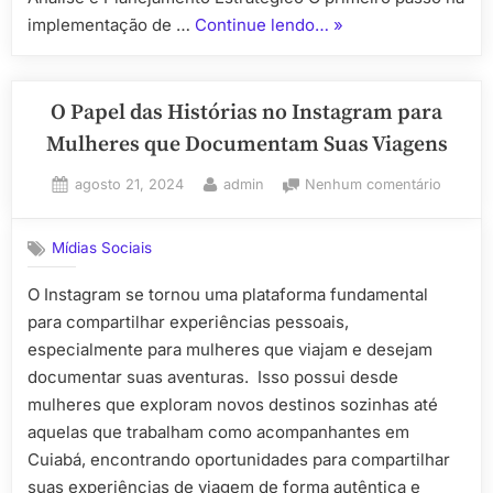
“Como
implementação de …
Continue lendo…
»
um
Consultor
de
O Papel das Histórias no Instagram para
Sistemas
Mulheres que Documentam Suas Viagens
Pode
Posted
By
em
agosto 21, 2024
admin
Nenhum comentário
Ajudar
on
O
na
Papel
Implementação
Mídias Sociais
das
de
História
O Instagram se tornou uma plataforma fundamental
ERP”
no
para compartilhar experiências pessoais,
Instagr
para
especialmente para mulheres que viajam e desejam
Mulher
documentar suas aventuras. Isso possui desde
que
mulheres que exploram novos destinos sozinhas até
Docum
aquelas que trabalham como acompanhantes em
Suas
Cuiabá, encontrando oportunidades para compartilhar
Viagen
suas experiências de viagem de forma autêntica e