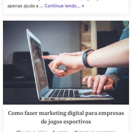
“Financiando
apenas ajuda a …
Continue lendo…
»
Projetos
Educacionais
com
rifa”
Como fazer marketing digital para empresas
de jogos esportivos
Posted
By
em