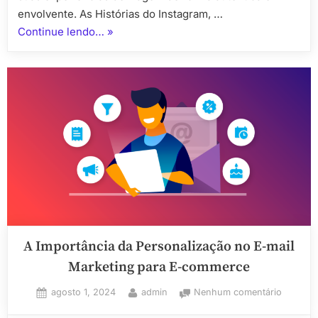
envolvente. As Histórias do Instagram, …
“O
Continue lendo…
»
Papel
das
Histórias
no
Instagram
para
Mulheres
que
Documentam
Suas
Viagens”
A Importância da Personalização no E-mail
Marketing para E-commerce
Posted
By
em
agosto 1, 2024
admin
Nenhum comentário
on
A