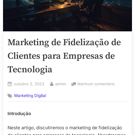
Marketing de Fidelização de
Clientes para Empresas de
Tecnologia
Posted
By
em
outubro 2, 2023
admin
Nenhum comentário
on
Marketing
Marketing Digital
de
Fidelizaçã
de
Introdução
Clientes
para
Neste artigo, discutiremos o marketing de fidelização
Empresas
de