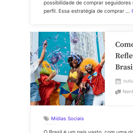
possibilidade de comprar seguidores 
perfil. Essa estratégia de comprar …
Como
Refle
Brasi
Pos
outu
on
Nen
Mídias Sociais
O Brasil é um país vasto, com uma ric