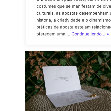
costumes que se manifestam de dive
culturais, as apostas desempenham um
história, a criatividade e o dinamis
práticas de aposta estejam relacion
“C
oferecem uma …
Continue lendo…
»
as
Tr
de
Ap
Re
a
Di
Cul
Bra