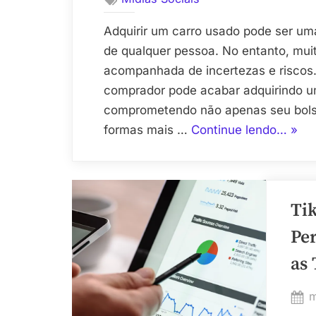
Adquirir um carro usado pode ser um
de qualquer pessoa. No entanto, mui
acompanhada de incertezas e riscos
comprador pode acabar adquirindo u
comprometendo não apenas seu bol
“Con
formas mais …
Continue lendo…
»
de
Carr
Pela
Ti
Placa
Uma
Pe
Ferr
as
Cruci
para
P
m
Comp
o