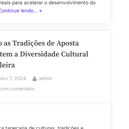
Entenda
reais para acelerar o desenvolvimento do
os
“Comprar
Continue lendo…
»
Impactos
Seguidores
e
Reais
Cuidados
no
 as Tradições de Aposta
Instagram:
Vale
tem a Diversidade Cultural
a
leira
Pena?
Entenda
ted
By
bro 7, 2024
admin
os
em
hum comentário
Impactos
Como
e
as
Cuidados”
Tradições
de
Aposta
a tapeçaria de culturas, tradições e