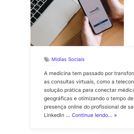
Mídias Sociais
A medicina tem passado por transform
as consultas virtuais, como a teleco
solução prática para conectar médico
geográficas e otimizando o tempo de
presença online do profissional de s
“Como
LinkedIn …
Continue lendo…
»
Personal
Seu