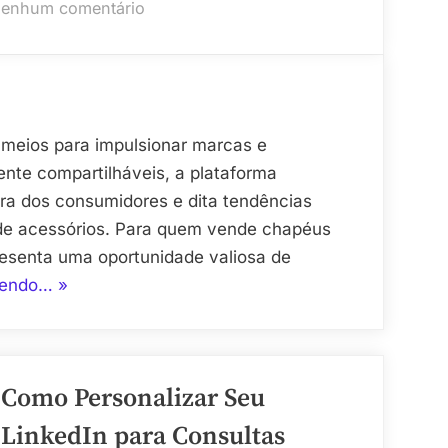
em
enhum comentário
TikTok
e
Chapéus
Personalizados:
Como
 meios para impulsionar marcas e
Aproveitar
ente compartilháveis, a plataforma
as
ra dos consumidores e dita tendências
Tendências
 de acessórios. Para quem vende chapéus
para
resenta uma oportunidade valiosa de
Vender
“TikTok
lendo…
»
Mais
e
Chapéus
Personalizados:
Como Personalizar Seu
Como
Aproveitar
LinkedIn para Consultas