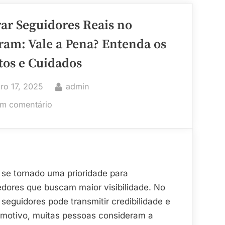
r Seguidores Reais no
s
ram: Vale a Pena? Entenda os
os e Cuidados
d
By
iro 17, 2025
admin
em
m comentário
Comprar
Seguidores
Reais
no
Instagram:
 se tornado uma prioridade para
Vale
dores que buscam maior visibilidade. No
a
eguidores pode transmitir credibilidade e
Pena?
e motivo, muitas pessoas consideram a