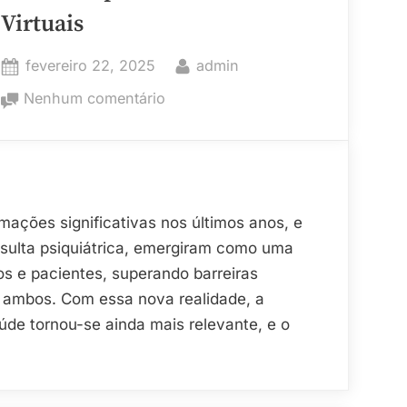
as
Virtuais
Tendências
para
Posted
By
fevereiro 22, 2025
admin
Vender
on
em
Nenhum comentário
Mais”
Como
Personalizar
Seu
LinkedIn
para
ações significativas nos últimos anos, e
Consultas
nsulta psiquiátrica, emergiram como uma
Virtuais
s e pacientes, superando barreiras
 ambos. Com essa nova realidade, a
aúde tornou-se ainda mais relevante, e o
izar