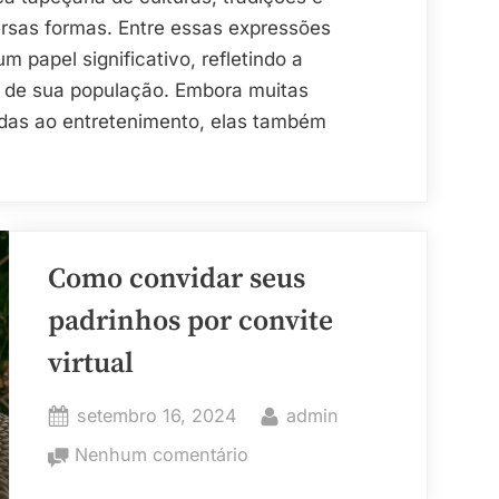
Refletem
rsas formas. Entre essas expressões
a
 papel significativo, refletindo a
Diversidade
mo de sua população. Embora muitas
Cultural
adas ao entretenimento, elas também
Brasileira
omo
adições
Como convidar seus
osta
fletem
padrinhos por convite
virtual
versidade
tural
Posted
By
setembro 16, 2024
admin
sileira”
on
em
Nenhum comentário
Como