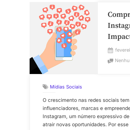
LinkedIn
Compra
para
Consulta
Instag
Virtuais”
Impact
Poste
fevere
on
Nenhu
Mídias Sociais
O crescimento nas redes sociais tem
influenciadores, marcas e empreende
Instagram, um número expressivo de s
atrair novas oportunidades. Por ess