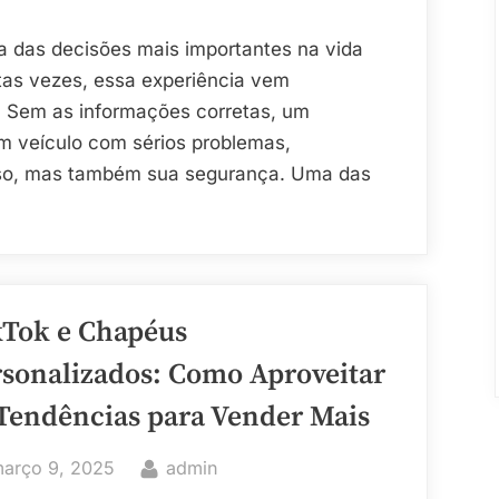
Pela
Placa:
a das decisões mais importantes na vida
Uma
tas vezes, essa experiência vem
Ferramenta
. Sem as informações corretas, um
Crucial
m veículo com sérios problemas,
para
so, mas também sua segurança. Uma das
Compradores
sulta
o
kTok e Chapéus
:
rsonalizados: Como Aproveitar
amenta
 Tendências para Vender Mais
al
osted
By
arço 9, 2025
admin
radores”
n